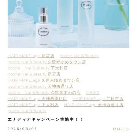
HAIR MAKE age 新宮店
poche Nail&Beauty
H
poche Nail&Beauty 久留米ゆめタウン店
p
poche Nail&Beauty 下大利店
p
poche Nail&Beauty 新宮店
p
HAIR MAKE age 久留米ゆめタウン店
H
poche Nail&Beauty 天神西通り店
p
poche Nail&Beauty 久留米すわの店
NEWS
H
HAIR MAKE age 天神西通り店
HAIR MAKE age 二日市店
H
HAIR MAKE age 下大利店
HAIR MAKE age 天神西通り店
po
poche Nail&Beauty
2
エナディアキャンペーン実施中！！
2
2026/08/05
E
MORE