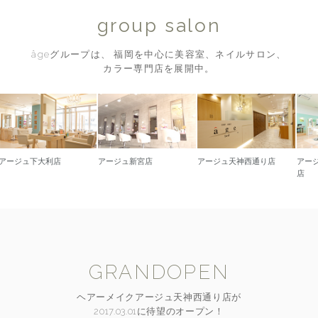
group salon
âgeグループは、 福岡を中心に美容室、ネイルサロン、
カラー専門店を展開中。
ュ下大利店
アージュ新宮店
アージュ天神西通り店
アージュ久留
店
GRANDOPEN
ヘアーメイクアージュ天神西通り店が
2017.03.01に待望のオープン！