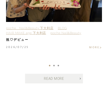
poche Nail&Beauty 下大利店
BLOG
H
HAIR MAKE age 下大利店
poche Nail&Beauty
H
H
祝♡デビュー
H
2026/07/25
MORE
2
E
READ MORE