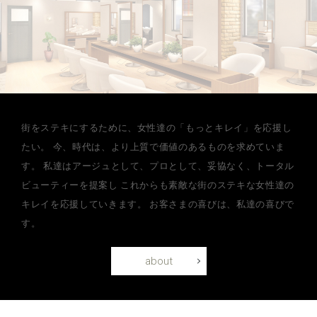
街をステキにするために、女性達の「もっとキレイ」を応援し
たい。
今、時代は、より上質で価値のあるものを求めていま
す。
私達はアージュとして、プロとして、妥協なく、トータル
ビューティーを提案し
これからも素敵な街のステキな女性達の
キレイを応援していきます。
お客さまの喜びは、私達の喜びで
す。
about