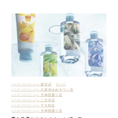
HAIR MAKE age 新宮店
BLOG
HAIR MAKE age 久留米ゆめタウン店
HAIR MAKE age 天神西通り店
HAIR MAKE age 二日市店
HAIR MAKE age 下大利店
HAIR MAKE age 天神西通り店