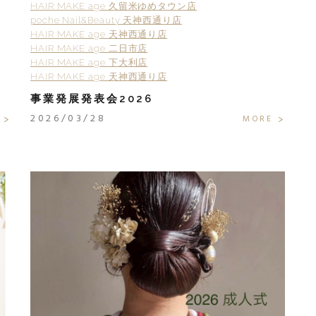
HAIR MAKE age 久留米ゆめタウン店
poche Nail&Beauty 天神西通り店
HAIR MAKE age 天神西通り店
HAIR MAKE age 二日市店
HAIR MAKE age 下大利店
HAIR MAKE age 天神西通り店
事業発展発表会2026
2026/03/28
MORE