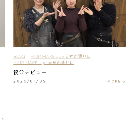
BLOG
HAIR MAKE age 天神西通り店
HAIR MAKE age 天神西通り店
祝♡デビュー
2026/01/09
MORE