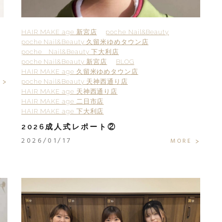
HAIR MAKE age 新宮店
poche Nail&Beauty
poche Nail&Beauty 久留米ゆめタウン店
poche Nail&Beauty 下大利店
poche Nail&Beauty 新宮店
BLOG
HAIR MAKE age 久留米ゆめタウン店
poche Nail&Beauty 天神西通り店
HAIR MAKE age 天神西通り店
HAIR MAKE age 二日市店
HAIR MAKE age 下大利店
2026成人式レポート②
2026/01/17
MORE