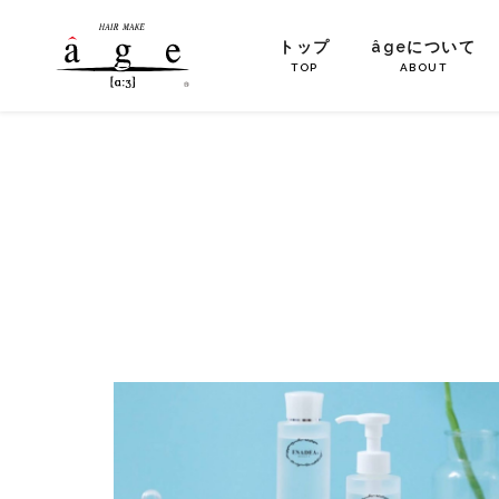
トップ
âgeについて
TOP
ABOUT