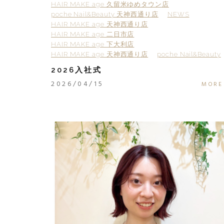
HAIR MAKE age 久留米ゆめタウン店
poche Nail&Beauty 天神西通り店
NEWS
HAIR MAKE age 天神西通り店
HAIR MAKE age 二日市店
HAIR MAKE age 下大利店
HAIR MAKE age 天神西通り店
poche Nail&Beauty
2026入社式
2026/04/15
MORE