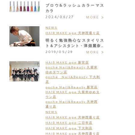
ブロウ&ラッシュカラーマス
カラ
2024/06/27
MORE
NEWS
HAIR MAKE age 天神西通り店
明るく勉強熱心なスタイリス
ト＆アシスタント・津畑麗奈…
2019/05/29
MORE
HAIR MAKE age 新宮店
poche Nail&Beauty 久留米
ゆめタウン店
poche Nail&Beauty 下大利
店
poche Nail&Beauty 新宮店
HAIR MAKE age 久留米ゆめタ
ウン店
poche Nail&Beauty 天神西
通り店
NEWS
HAIR MAKE age 天神西通り店
HAIR MAKE age 二日市店
HAIR MAKE age 下大利店
HAIR MAKE age 天神西通り店