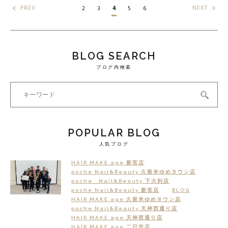
PREV
NEXT
2
3
4
5
6
BLOG SEARCH
ブログ内検索
POPULAR BLOG
人気ブログ
HAIR MAKE age 新宮店
poche Nail&Beauty 久留米ゆめタウン店
poche Nail&Beauty 下大利店
poche Nail&Beauty 新宮店
BLOG
HAIR MAKE age 久留米ゆめタウン店
poche Nail&Beauty 天神西通り店
HAIR MAKE age 天神西通り店
HAIR MAKE age 二日市店