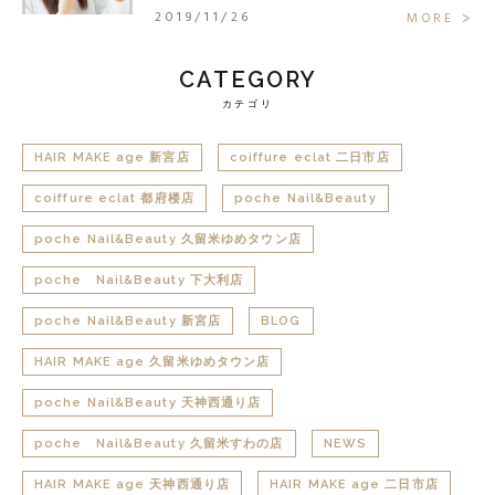
で大人の髪悩みまるごと解決◎
2019/11/26
MORE
CATEGORY
カテゴリ
HAIR MAKE age 新宮店
coiffure eclat 二日市店
coiffure eclat 都府楼店
poche Nail&Beauty
poche Nail&Beauty 久留米ゆめタウン店
poche Nail&Beauty 下大利店
poche Nail&Beauty 新宮店
BLOG
HAIR MAKE age 久留米ゆめタウン店
poche Nail&Beauty 天神西通り店
poche Nail&Beauty 久留米すわの店
NEWS
HAIR MAKE age 天神西通り店
HAIR MAKE age 二日市店