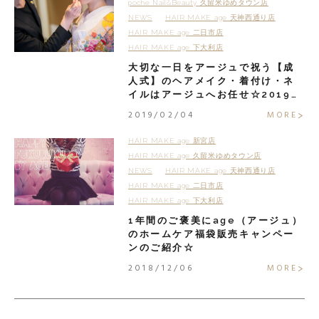
poche Nail&Beauty 久留米ゆめタウン店
NEWS
HAIR MAKE age 天神西通り店
HAIR MAKE age 二日市店
HAIR MAKE age 下大利店
大切な一日をアージュで祝う【成
人式】のヘアメイク・着付け・ネ
イルはアージュへお任せ☆2019年
成人式
2019/02/04
MORE
HAIR MAKE age 新宮店
HAIR MAKE age 久留米ゆめタウン店
NEWS
HAIR MAKE age 天神西通り店
HAIR MAKE age 二日市店
HAIR MAKE age 下大利店
1年間のご褒美にage（アージュ）
のホームケア福袋販売キャンペー
ンのご紹介☆
2018/12/06
MORE