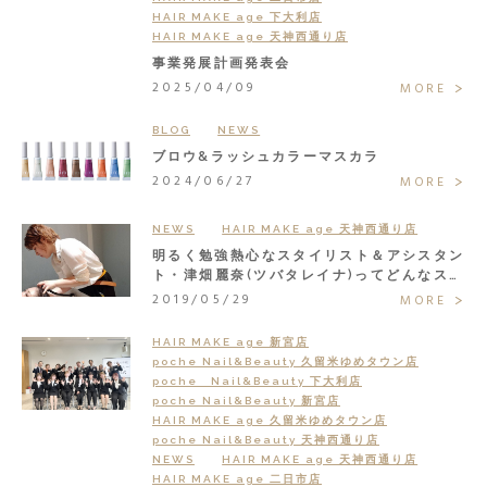
HAIR MAKE age 下大利店
HAIR MAKE age 天神西通り店
事業発展計画発表会
2025/04/09
MORE
BLOG
NEWS
ブロウ&ラッシュカラーマスカラ
2024/06/27
MORE
NEWS
HAIR MAKE age 天神西通り店
明るく勉強熱心なスタイリスト＆アシスタン
ト・津畑麗奈(ツバタレイナ)ってどんなスタ
ッフ？
2019/05/29
MORE
HAIR MAKE age 新宮店
poche Nail&Beauty 久留米ゆめタウン店
poche Nail&Beauty 下大利店
poche Nail&Beauty 新宮店
HAIR MAKE age 久留米ゆめタウン店
poche Nail&Beauty 天神西通り店
NEWS
HAIR MAKE age 天神西通り店
HAIR MAKE age 二日市店