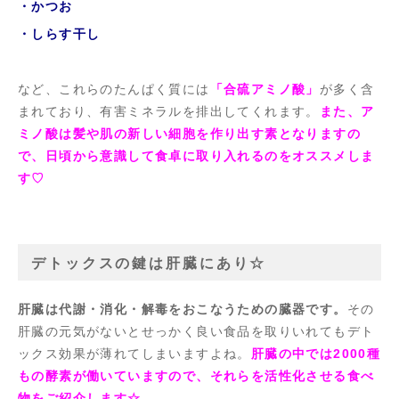
・かつお
・しらす干し
など、これらのたんぱく質には
「合硫アミノ酸」
が多く含
まれており、有害ミネラルを排出してくれます。
また、ア
ミノ酸は髪や肌の新しい細胞を作り出す素となりますの
で、日頃から意識して食卓に取り入れるのをオススメしま
す
♡
デトックスの鍵は肝臓にあり☆
肝臓は代謝・消化・解毒をおこなうための臓器です。
その
肝臓の元気がないとせっかく良い食品を取りいれてもデト
ックス効果が薄れてしまいますよね。
肝臓の中では
2000
種
もの酵素が働いていますので、それらを活性化させる食べ
物をご紹介します☆