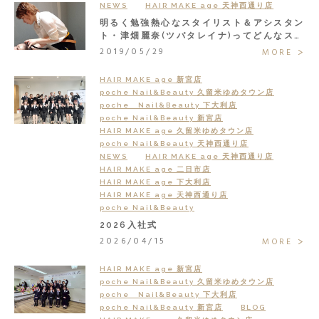
NEWS
HAIR MAKE age 天神西通り店
明るく勉強熱心なスタイリスト＆アシスタン
ト・津畑麗奈(ツバタレイナ)ってどんなスタ
ッフ？
2019/05/29
MORE
HAIR MAKE age 新宮店
poche Nail&Beauty 久留米ゆめタウン店
poche Nail&Beauty 下大利店
poche Nail&Beauty 新宮店
HAIR MAKE age 久留米ゆめタウン店
poche Nail&Beauty 天神西通り店
NEWS
HAIR MAKE age 天神西通り店
HAIR MAKE age 二日市店
HAIR MAKE age 下大利店
HAIR MAKE age 天神西通り店
poche Nail&Beauty
2026入社式
2026/04/15
MORE
HAIR MAKE age 新宮店
poche Nail&Beauty 久留米ゆめタウン店
poche Nail&Beauty 下大利店
poche Nail&Beauty 新宮店
BLOG