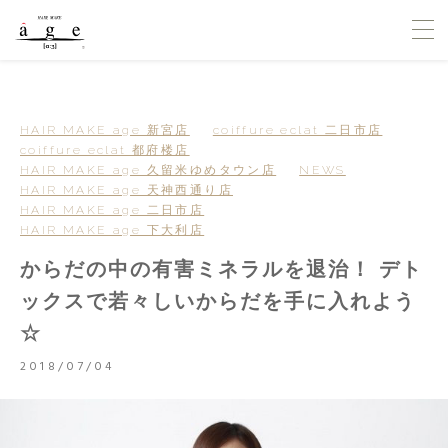
HAIR MAKE age 新宮店
coiffure eclat 二日市店
coiffure eclat 都府楼店
HAIR MAKE age 久留米ゆめタウン店
NEWS
HAIR MAKE age 天神西通り店
HAIR MAKE age 二日市店
HAIR MAKE age 下大利店
からだの中の有害ミネラルを退治！ デト
ックスで若々しいからだを手に入れよう
☆
2018/07/04