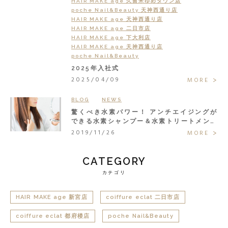
HAIR MAKE age 久留米ゆめタウン店
poche Nail&Beauty 天神西通り店
HAIR MAKE age 天神西通り店
HAIR MAKE age 二日市店
HAIR MAKE age 下大利店
HAIR MAKE age 天神西通り店
poche Nail&Beauty
2025年入社式
2025/04/09
MORE
BLOG
NEWS
驚くべき水素パワー！ アンチエイジングが
できる水素シャンプー＆水素トリートメント
で大人の髪悩みまるごと解決◎
2019/11/26
MORE
CATEGORY
カテゴリ
HAIR MAKE age 新宮店
coiffure eclat 二日市店
coiffure eclat 都府楼店
poche Nail&Beauty