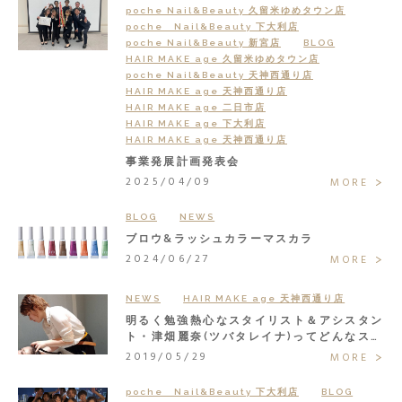
poche Nail&Beauty 久留米ゆめタウン店
poche Nail&Beauty 下大利店
poche Nail&Beauty 新宮店
BLOG
HAIR MAKE age 久留米ゆめタウン店
poche Nail&Beauty 天神西通り店
HAIR MAKE age 天神西通り店
HAIR MAKE age 二日市店
HAIR MAKE age 下大利店
HAIR MAKE age 天神西通り店
事業発展計画発表会
2025/04/09
MORE
BLOG
NEWS
ブロウ&ラッシュカラーマスカラ
2024/06/27
MORE
NEWS
HAIR MAKE age 天神西通り店
明るく勉強熱心なスタイリスト＆アシスタン
ト・津畑麗奈(ツバタレイナ)ってどんなスタ
ッフ？
2019/05/29
MORE
poche Nail&Beauty 下大利店
BLOG