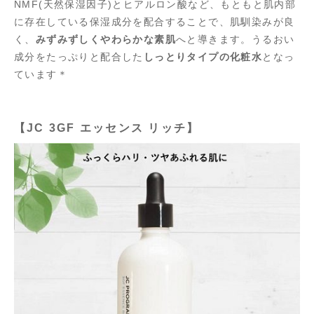
NMF(天然保湿因子)とヒアルロン酸など、もともと肌内部
に存在している保湿成分を配合することで、肌馴染みが良
く、
みずみずしくやわらかな素肌
へと導きます。うるおい
成分をたっぷりと配合した
しっとりタイプの化粧水
となっ
ています＊
【JC 3GF エッセンス リッチ】