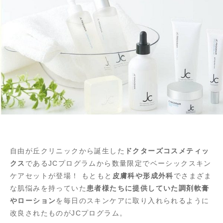
自由が丘クリニックから誕生した
ドクターズコスメティッ
クス
であるJCプログラムから数量限定でベーシックスキン
ケアセットが登場！ もともと
皮膚科や形成外科
でさまざま
な肌悩みを持っていた
患者様たちに提供していた調剤軟膏
やローション
を毎日のスキンケアに取り入れられるように
改良されたものがJCプログラム。