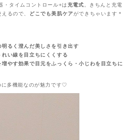
器・タイムコントロール+は
充電式
。きちんと充電
使えるので、
どこでも美肌ケア
ができちゃいます＊
の明るく澄んだ美しさを引き出す
うれい線を目立ちにくくする
を増やす効果で目元をふっくら・小じわを目立ちに
のに多機能なのが魅力です♡