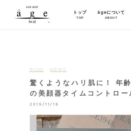
トップ
âgeについて
TOP
ABOUT
BLOG
NEWS
驚くようなハリ肌に！ 年
の美顔器タイムコントロー
2019/11/18