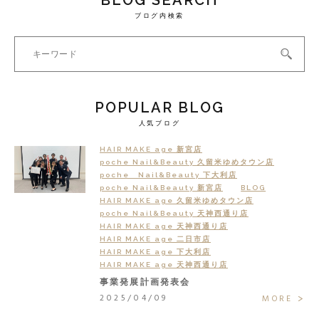
ブログ内検索
POPULAR BLOG
人気ブログ
HAIR MAKE age 新宮店
poche Nail&Beauty 久留米ゆめタウン店
poche Nail&Beauty 下大利店
poche Nail&Beauty 新宮店
BLOG
HAIR MAKE age 久留米ゆめタウン店
poche Nail&Beauty 天神西通り店
HAIR MAKE age 天神西通り店
HAIR MAKE age 二日市店
HAIR MAKE age 下大利店
HAIR MAKE age 天神西通り店
事業発展計画発表会
2025/04/09
MORE