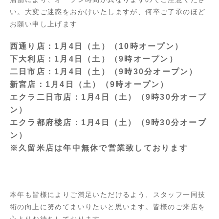
い。大変ご迷惑をおかけいたしますが、何卒ご了承のほど
お願い申し上げます
西通り店：1月4日（土）（10時オープン）
下大利店：1月4日（土）（9時オープン）
二日市店：1月4日（土）（9時30分オープン）
新宮店：1月4日（土）（9時オープン）
エクラ二日市店：1月4日（土）（9時30分オープ
ン）
エクラ都府楼店：1月4日（土）（9時30分オープ
ン）
※久留米店は年中無休で営業致しております
本年も皆様によりご満足いただけるよう、スタッフ一同技
術の向上に努めてまいりたいと思います。皆様のご来店を
心よりお待ちしております。