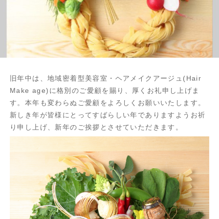
旧年中は、地域密着型美容室・ヘアメイクアージュ(Hair
Make age)に格別のご愛顧を賜り、厚くお礼申し上げま
す。本年も変わらぬご愛顧をよろしくお願いいたします。
新しき年が皆様にとってすばらしい年でありますようお祈
り申し上げ、新年のご挨拶とさせていただきます。