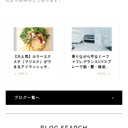
【大人気】カラーエク
香りながら守るミーフ
ステ（マツエク）がで
ァフレグランスUVスプ
きるアイラッシュサロ
レーで肌・髪・頭皮を
ン｜フリルアイビュー
トータルケア！
PREV
PREV
ティー
ブログ一覧へ
BLOG SEARCH