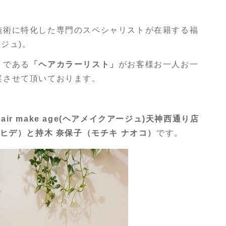
施術に特化した専門のスペシャリストが在籍する福
ージュ)。
トである
「ヘアカラーリスト」
がお客様お一人お一
案させて頂いております。
ir make age(ヘアメイクアージュ)天神西通り店
スヒデ）と
持木 奈保子（モチキ ナオコ）
です。