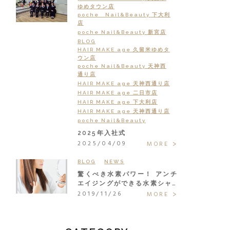
ゆめタウン店
poche Nail&Beauty 下大利
店
poche Nail&Beauty 新宮店
BLOG
HAIR MAKE age 久留米ゆめタ
ウン店
poche Nail&Beauty 天神西
通り店
HAIR MAKE age 天神西通り店
HAIR MAKE age 二日市店
HAIR MAKE age 下大利店
HAIR MAKE age 天神西通り店
poche Nail&Beauty
2025年入社式
2025/04/09
MORE
BLOG
NEWS
驚くべき水素パワー！ アンチ
エイジングができる水素シャ…
2019/11/26
MORE