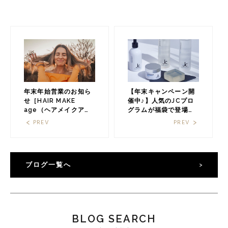
年末年始営業のお知ら
【年末キャンペーン開
せ［HAIR MAKE
催中♪】人気のJCプロ
age（ヘアメイクアー
グラムが福袋で登場☆
ジュ）］
マスク疲れのお肌をリ
PREV
PREV
セット！福岡の美容室
HAIR MAKE age（ヘ
アメイクアージュ）
ブログ一覧へ
BLOG SEARCH