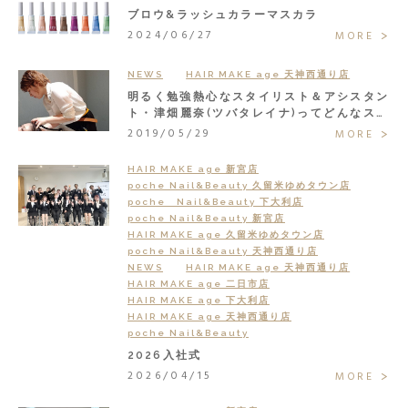
ブロウ&ラッシュカラーマスカラ
2024/06/27
MORE
NEWS
HAIR MAKE age 天神西通り店
明るく勉強熱心なスタイリスト＆アシスタン
ト・津畑麗奈(ツバタレイナ)ってどんなスタ
ッフ？
2019/05/29
MORE
HAIR MAKE age 新宮店
poche Nail&Beauty 久留米ゆめタウン店
poche Nail&Beauty 下大利店
poche Nail&Beauty 新宮店
HAIR MAKE age 久留米ゆめタウン店
poche Nail&Beauty 天神西通り店
NEWS
HAIR MAKE age 天神西通り店
HAIR MAKE age 二日市店
HAIR MAKE age 下大利店
HAIR MAKE age 天神西通り店
poche Nail&Beauty
2026入社式
2026/04/15
MORE