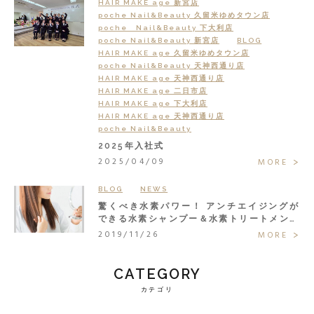
HAIR MAKE age 新宮店
poche Nail&Beauty 久留米ゆめタウン店
poche Nail&Beauty 下大利店
poche Nail&Beauty 新宮店
BLOG
HAIR MAKE age 久留米ゆめタウン店
poche Nail&Beauty 天神西通り店
HAIR MAKE age 天神西通り店
HAIR MAKE age 二日市店
HAIR MAKE age 下大利店
HAIR MAKE age 天神西通り店
poche Nail&Beauty
2025年入社式
2025/04/09
MORE
BLOG
NEWS
驚くべき水素パワー！ アンチエイジングが
できる水素シャンプー＆水素トリートメント
で大人の髪悩みまるごと解決◎
2019/11/26
MORE
CATEGORY
カテゴリ