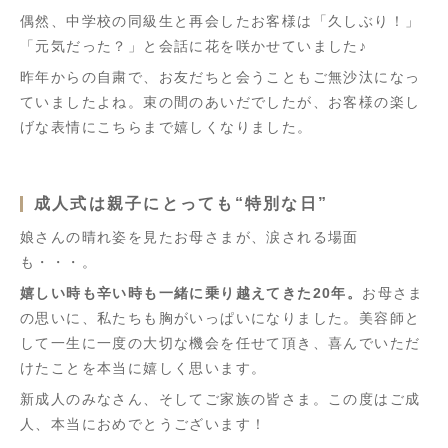
偶然、中学校の同級生と再会したお客様は「久しぶり！」
「元気だった？」と会話に花を咲かせていました♪
昨年からの自粛で、お友だちと会うこともご無沙汰になっ
ていましたよね。束の間のあいだでしたが、お客様の楽し
げな表情にこちらまで嬉しくなりました。
成人式は親子にとっても“特別な日”
娘さんの晴れ姿を見たお母さまが、涙される場面
も・・・。
嬉しい時も辛い時も一緒に乗り越えてきた20年。
お母さま
の思いに、私たちも胸がいっぱいになりました。美容師と
して一生に一度の大切な機会を任せて頂き、喜んでいただ
けたことを本当に嬉しく思います。
新成人のみなさん、そしてご家族の皆さま。この度はご成
人、本当におめでとうございます！