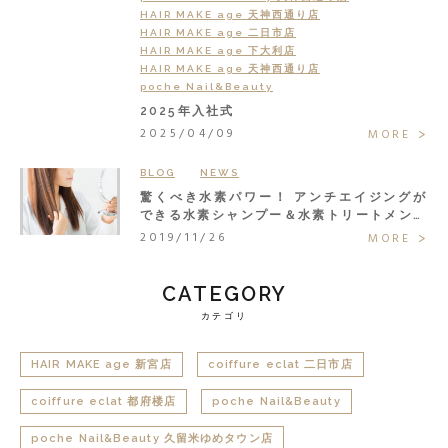
HAIR MAKE age 天神西通り店
HAIR MAKE age 二日市店
HAIR MAKE age 下大利店
HAIR MAKE age 天神西通り店
poche Nail&Beauty
2025年入社式
2025/04/09
MORE
BLOG
NEWS
驚くべき水素パワー！ アンチエイジングが
できる水素シャンプー＆水素トリートメント
で大人の髪悩みまるごと解決◎
2019/11/26
MORE
CATEGORY
カテゴリ
HAIR MAKE age 新宮店
coiffure eclat 二日市店
coiffure eclat 都府楼店
poche Nail&Beauty
poche Nail&Beauty 久留米ゆめタウン店