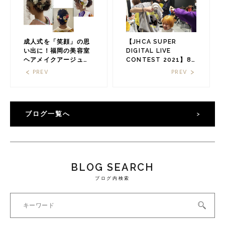
成人式を「笑顔」の思
【JHCA SUPER
い出に！福岡の美容室
DIGITAL LIVE
ヘアメイクアージュ
CONTEST 2021】8
2022年度予約も受付中
名のカラーリストで動
PREV
PREV
＊
画撮影！コンテスト作
品づくりの様子をご紹
介☆福岡の美容室HAIR
MAKE age（ヘアメイ
ブログ一覧へ
クアージュ）
BLOG SEARCH
ブログ内検索