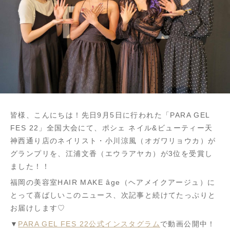
皆様、こんにちは！先日9月5日に行われた「PARA GEL
FES 22」全国大会にて、ポシェ ネイル&ビューティー天
神西通り店のネイリスト・小川涼風（オガワリョウカ）が
グランプリを、江浦文香（エウラアヤカ）が3位を受賞し
ました！！
福岡の美容室HAIR MAKE âge（ヘアメイクアージュ）に
とって喜ばしいこのニュース、次記事と続けてたっぷりと
お届けします♡
▼
PARA GEL FES 22公式インスタグラム
で動画公開中！