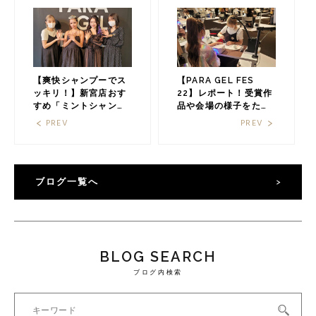
【爽快シャンプーでス
【PARA GEL FES
ッキリ！】新宮店おす
22】レポート！受賞作
すめ「ミントシャンプ
品や会場の様子をたっ
ー」で暑い夏を快適に♪
ぷりとお届け♡福岡の
PREV
PREV
福岡の美容室HAIR
美容室HAIR MAKE
MAKE âge（ヘアメイ
âge（ヘアメイクアー
クアージュ）
ジュ）
ブログ一覧へ
BLOG SEARCH
ブログ内検索