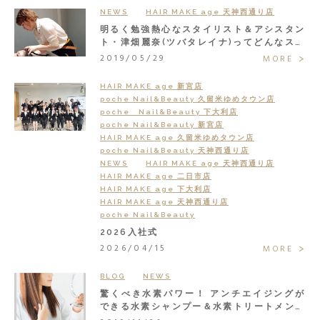
NEWS
HAIR MAKE age 天神西通り店
明るく勉強熱心なスタイリスト＆アシスタン
ト・津畑麗奈(ツバタレイナ)ってどんなスタ
ッフ？
2019/05/29
MORE
HAIR MAKE age 新宮店
poche Nail&Beauty 久留米ゆめタウン店
poche Nail&Beauty 下大利店
poche Nail&Beauty 新宮店
HAIR MAKE age 久留米ゆめタウン店
poche Nail&Beauty 天神西通り店
NEWS
HAIR MAKE age 天神西通り店
HAIR MAKE age 二日市店
HAIR MAKE age 下大利店
HAIR MAKE age 天神西通り店
poche Nail&Beauty
2026入社式
2026/04/15
MORE
BLOG
NEWS
驚くべき水素パワー！ アンチエイジングが
できる水素シャンプー＆水素トリートメント
で大人の髪悩みまるごと解決◎