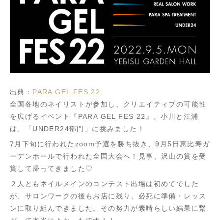
出典：
PARA GEL FES 22
全国各地のネイリストが参加し、クリエイティブの可能性
を広げるイベント『PARA GEL FES 22』。小川と江浦
は、「UNDER24部門」に挑みました！
7月下旬に行われたzoom予選を勝ち抜き、9月5日恵比寿ガ
ーデンホールで行われた全国大会へ！見事、沢山の賞を受
賞して帰ってきました♡
２人ともネイルメインのコンテスト出場は初めてでした
が、サロンワークの後もお店に残り、必死に準備・レッス
ンに取り組んできました。その努力が素晴らしい結果に繋