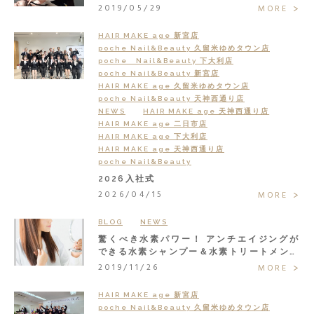
ッフ？
2019/05/29
MORE
HAIR MAKE age 新宮店
poche Nail&Beauty 久留米ゆめタウン店
poche Nail&Beauty 下大利店
poche Nail&Beauty 新宮店
HAIR MAKE age 久留米ゆめタウン店
poche Nail&Beauty 天神西通り店
NEWS
HAIR MAKE age 天神西通り店
HAIR MAKE age 二日市店
HAIR MAKE age 下大利店
HAIR MAKE age 天神西通り店
poche Nail&Beauty
2026入社式
2026/04/15
MORE
BLOG
NEWS
驚くべき水素パワー！ アンチエイジングが
できる水素シャンプー＆水素トリートメント
で大人の髪悩みまるごと解決◎
2019/11/26
MORE
HAIR MAKE age 新宮店
poche Nail&Beauty 久留米ゆめタウン店