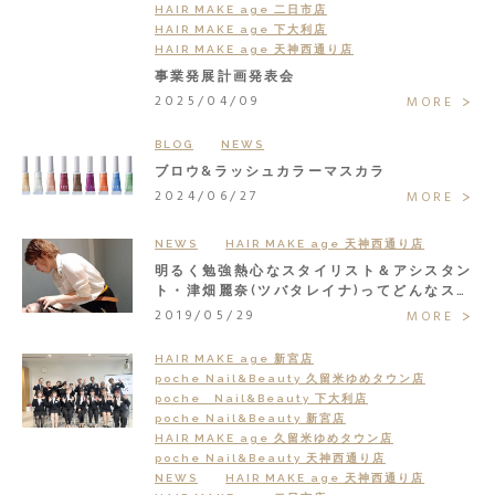
HAIR MAKE age 二日市店
HAIR MAKE age 下大利店
HAIR MAKE age 天神西通り店
事業発展計画発表会
2025/04/09
MORE
BLOG
NEWS
ブロウ&ラッシュカラーマスカラ
2024/06/27
MORE
NEWS
HAIR MAKE age 天神西通り店
明るく勉強熱心なスタイリスト＆アシスタン
ト・津畑麗奈(ツバタレイナ)ってどんなスタ
ッフ？
2019/05/29
MORE
HAIR MAKE age 新宮店
poche Nail&Beauty 久留米ゆめタウン店
poche Nail&Beauty 下大利店
poche Nail&Beauty 新宮店
HAIR MAKE age 久留米ゆめタウン店
poche Nail&Beauty 天神西通り店
NEWS
HAIR MAKE age 天神西通り店