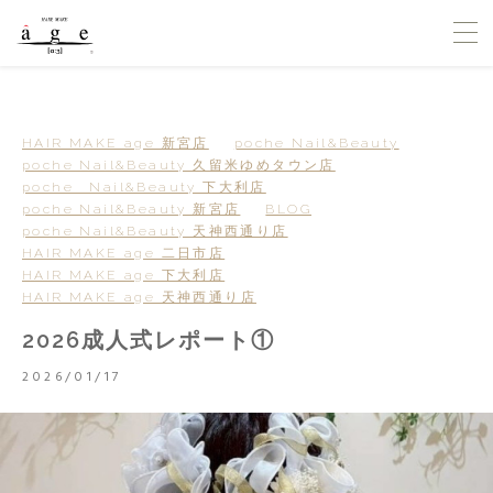
HAIR MAKE age 新宮店
poche Nail&Beauty
poche Nail&Beauty 久留米ゆめタウン店
poche Nail&Beauty 下大利店
poche Nail&Beauty 新宮店
BLOG
poche Nail&Beauty 天神西通り店
HAIR MAKE age 二日市店
HAIR MAKE age 下大利店
HAIR MAKE age 天神西通り店
2026成人式レポート①
2026/01/17