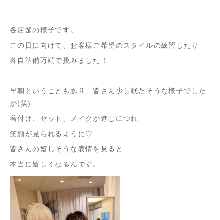
各店舗の様子です。
この日に向けて、お客様ご希望のスタイルの練習したり
各自準備万端で挑みました！
早朝ということもあり、皆さん少し眠たそうな様子でした
が(笑)
着付け、セット、メイクが進むにつれ
笑顔が見られるように♡
皆さんの嬉しそうな表情を見ると
本当に嬉しくなるんです。