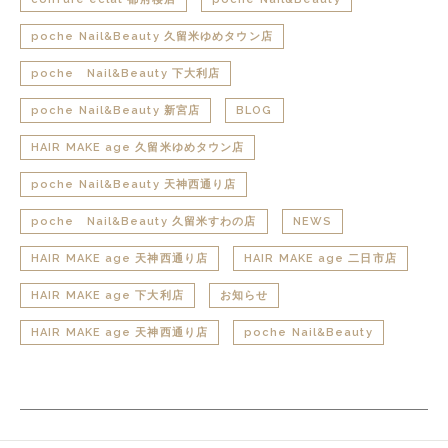
poche Nail&Beauty 久留米ゆめタウン店
poche Nail&Beauty 下大利店
poche Nail&Beauty 新宮店
BLOG
HAIR MAKE age 久留米ゆめタウン店
poche Nail&Beauty 天神西通り店
poche Nail&Beauty 久留米すわの店
NEWS
HAIR MAKE age 天神西通り店
HAIR MAKE age 二日市店
HAIR MAKE age 下大利店
お知らせ
HAIR MAKE age 天神西通り店
poche Nail&Beauty