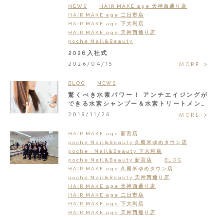
NEWS
HAIR MAKE age 天神西通り店
HAIR MAKE age 二日市店
HAIR MAKE age 下大利店
HAIR MAKE age 天神西通り店
poche Nail&Beauty
2026入社式
2026/04/15
MORE
BLOG
NEWS
驚くべき水素パワー！ アンチエイジングが
できる水素シャンプー＆水素トリートメント
で大人の髪悩みまるごと解決◎
2019/11/26
MORE
HAIR MAKE age 新宮店
poche Nail&Beauty 久留米ゆめタウン店
poche Nail&Beauty 下大利店
poche Nail&Beauty 新宮店
BLOG
HAIR MAKE age 久留米ゆめタウン店
poche Nail&Beauty 天神西通り店
HAIR MAKE age 天神西通り店
HAIR MAKE age 二日市店
HAIR MAKE age 下大利店
HAIR MAKE age 天神西通り店