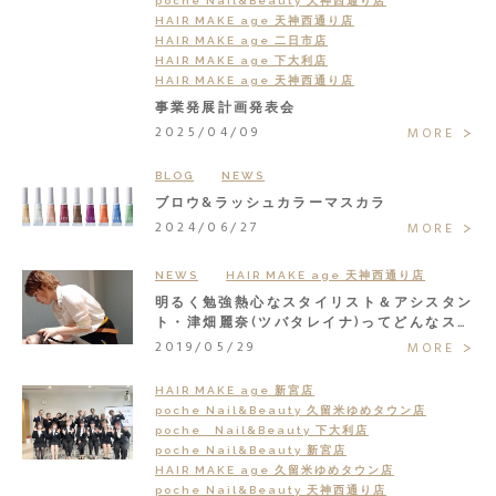
poche Nail&Beauty 天神西通り店
HAIR MAKE age 天神西通り店
HAIR MAKE age 二日市店
HAIR MAKE age 下大利店
HAIR MAKE age 天神西通り店
事業発展計画発表会
2025/04/09
MORE
BLOG
NEWS
ブロウ&ラッシュカラーマスカラ
2024/06/27
MORE
NEWS
HAIR MAKE age 天神西通り店
明るく勉強熱心なスタイリスト＆アシスタン
ト・津畑麗奈(ツバタレイナ)ってどんなスタ
ッフ？
2019/05/29
MORE
HAIR MAKE age 新宮店
poche Nail&Beauty 久留米ゆめタウン店
poche Nail&Beauty 下大利店
poche Nail&Beauty 新宮店
HAIR MAKE age 久留米ゆめタウン店
poche Nail&Beauty 天神西通り店