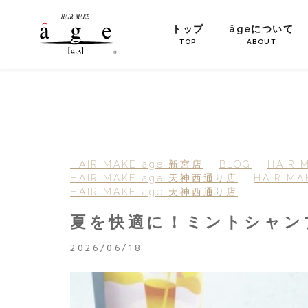
トップ
âgeについて
TOP
ABOUT
HAIR MAKE age 新宮店
BLOG
HAIR
HAIR MAKE age 天神西通り店
HAIR M
HAIR MAKE age 天神西通り店
夏を快適に！ミントシャン
2026/06/18