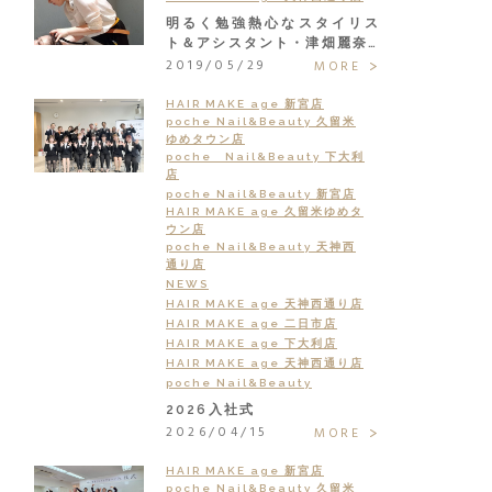
明るく勉強熱心なスタイリス
ト＆アシスタント・津畑麗奈…
2019/05/29
MORE
HAIR MAKE age 新宮店
poche Nail&Beauty 久留米
ゆめタウン店
poche Nail&Beauty 下大利
店
poche Nail&Beauty 新宮店
HAIR MAKE age 久留米ゆめタ
ウン店
poche Nail&Beauty 天神西
通り店
NEWS
HAIR MAKE age 天神西通り店
HAIR MAKE age 二日市店
HAIR MAKE age 下大利店
HAIR MAKE age 天神西通り店
poche Nail&Beauty
2026入社式
2026/04/15
MORE
HAIR MAKE age 新宮店
poche Nail&Beauty 久留米