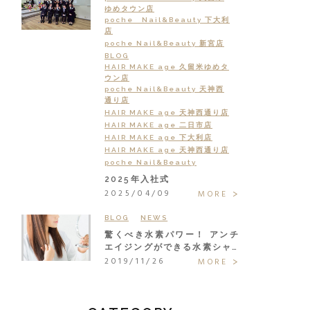
ゆめタウン店
poche Nail&Beauty 下大利
店
poche Nail&Beauty 新宮店
BLOG
HAIR MAKE age 久留米ゆめタ
ウン店
poche Nail&Beauty 天神西
通り店
HAIR MAKE age 天神西通り店
HAIR MAKE age 二日市店
HAIR MAKE age 下大利店
HAIR MAKE age 天神西通り店
poche Nail&Beauty
2025年入社式
2025/04/09
MORE
BLOG
NEWS
驚くべき水素パワー！ アンチ
エイジングができる水素シャ…
2019/11/26
MORE