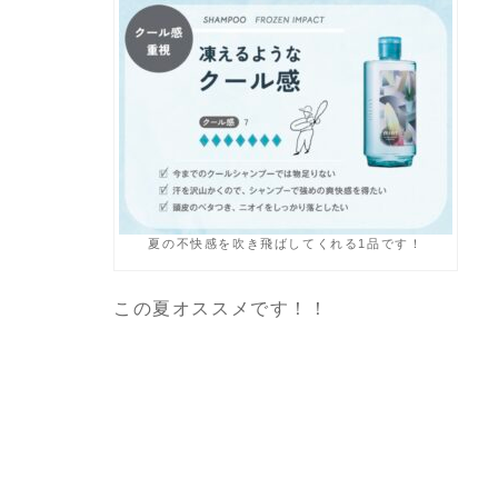
夏の不快感を吹き飛ばしてくれる1品です！
この夏オススメです！！