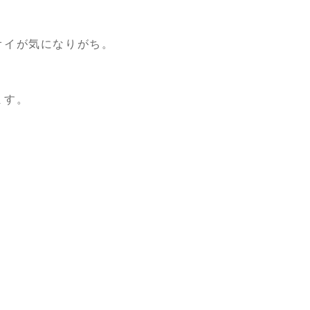
オイが気になりがち。
ます。