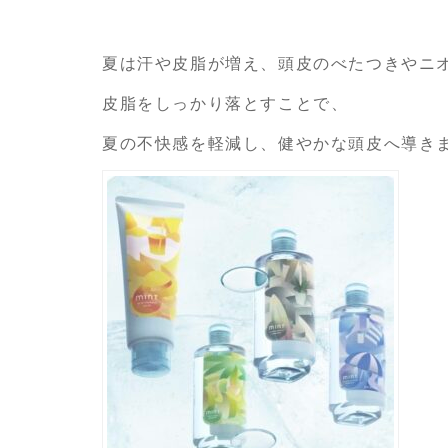
夏は汗や皮脂が増え、頭皮のべたつきやニ
皮脂をしっかり落とすことで、
夏の不快感を軽減し、健やかな頭皮へ導き