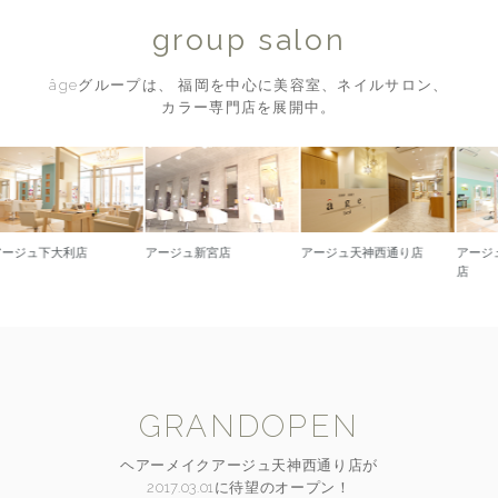
group salon
âgeグループは、 福岡を中心に美容室、ネイルサロン、
カラー専門店を展開中。
大利店
アージュ新宮店
アージュ天神西通り店
アージュ久留米
店
GRANDOPEN
ヘアーメイクアージュ天神西通り店が
2017.03.01に待望のオープン！