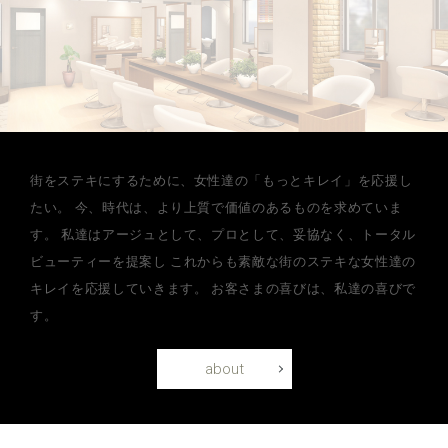
街をステキにするために、女性達の「もっとキレイ」を応援し
たい。
今、時代は、より上質で価値のあるものを求めていま
す。
私達はアージュとして、プロとして、妥協なく、トータル
ビューティーを提案し
これからも素敵な街のステキな女性達の
キレイを応援していきます。
お客さまの喜びは、私達の喜びで
す。
about