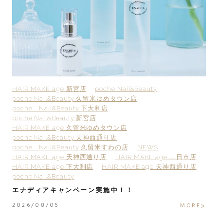
HAIR MAKE age 新宮店
poche Nail&Beauty
H
poche Nail&Beauty 久留米ゆめタウン店
p
poche Nail&Beauty 下大利店
p
poche Nail&Beauty 新宮店
p
HAIR MAKE age 久留米ゆめタウン店
H
poche Nail&Beauty 天神西通り店
p
poche Nail&Beauty 久留米すわの店
NEWS
H
HAIR MAKE age 天神西通り店
HAIR MAKE age 二日市店
H
HAIR MAKE age 下大利店
HAIR MAKE age 天神西通り店
po
poche Nail&Beauty
2
エナディアキャンペーン実施中！！
2
2026/08/05
E
MORE