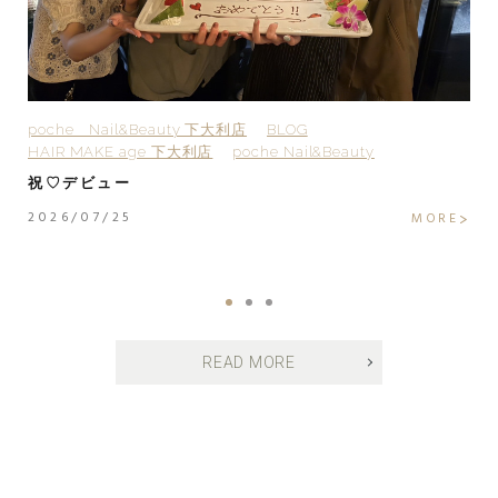
poche Nail&Beauty 下大利店
BLOG
H
HAIR MAKE age 下大利店
poche Nail&Beauty
H
H
祝♡デビュー
H
2026/07/25
MORE
2
E
READ MORE