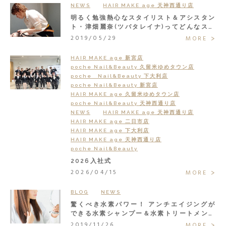
NEWS
HAIR MAKE age 天神西通り店
明るく勉強熱心なスタイリスト＆アシスタン
ト・津畑麗奈(ツバタレイナ)ってどんなスタ
ッフ？
2019/05/29
MORE
HAIR MAKE age 新宮店
poche Nail&Beauty 久留米ゆめタウン店
poche Nail&Beauty 下大利店
poche Nail&Beauty 新宮店
HAIR MAKE age 久留米ゆめタウン店
poche Nail&Beauty 天神西通り店
NEWS
HAIR MAKE age 天神西通り店
HAIR MAKE age 二日市店
HAIR MAKE age 下大利店
HAIR MAKE age 天神西通り店
poche Nail&Beauty
2026入社式
2026/04/15
MORE
BLOG
NEWS
驚くべき水素パワー！ アンチエイジングが
できる水素シャンプー＆水素トリートメント
で大人の髪悩みまるごと解決◎
2019/11/26
MORE