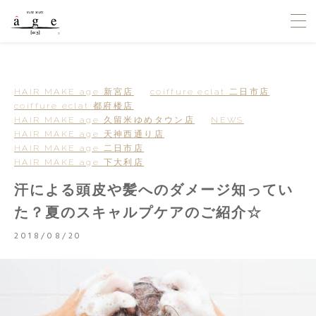
HAIR MAKE age 新宮店
coiffure eclat 二日市店
coiffure eclat 都府楼店
HAIR MAKE age 久留米ゆめタウン店
NEWS
HAIR MAKE age 天神西通り店
HAIR MAKE age 二日市店
HAIR MAKE age 下大利店
汗による頭皮や髪へのダメージ知ってい
た？夏のスキャルプケアのご紹介☆
2018/08/20