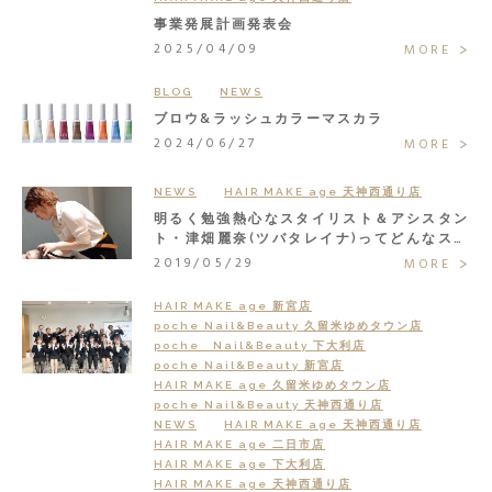
事業発展計画発表会
2025/04/09
MORE
BLOG
NEWS
ブロウ&ラッシュカラーマスカラ
2024/06/27
MORE
NEWS
HAIR MAKE age 天神西通り店
明るく勉強熱心なスタイリスト＆アシスタン
ト・津畑麗奈(ツバタレイナ)ってどんなスタ
ッフ？
2019/05/29
MORE
HAIR MAKE age 新宮店
poche Nail&Beauty 久留米ゆめタウン店
poche Nail&Beauty 下大利店
poche Nail&Beauty 新宮店
HAIR MAKE age 久留米ゆめタウン店
poche Nail&Beauty 天神西通り店
NEWS
HAIR MAKE age 天神西通り店
HAIR MAKE age 二日市店
HAIR MAKE age 下大利店
HAIR MAKE age 天神西通り店