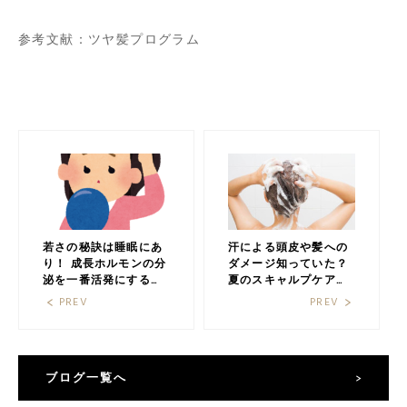
参考文献：ツヤ髪プログラム
若さの秘訣は睡眠にあ
汗による頭皮や髪への
り！ 成長ホルモンの分
ダメージ知っていた？
泌を一番活発にするの
夏のスキャルプケアの
はいつ？
ご紹介☆
PREV
PREV
ブログ一覧へ