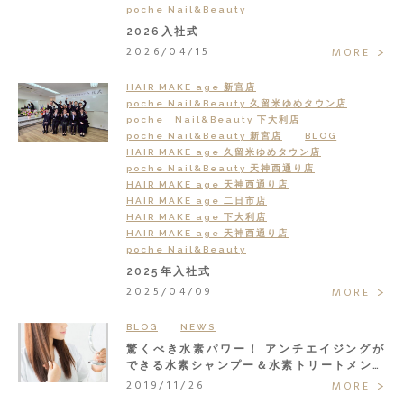
poche Nail&Beauty
2026入社式
2026/04/15
MORE
HAIR MAKE age 新宮店
poche Nail&Beauty 久留米ゆめタウン店
poche Nail&Beauty 下大利店
poche Nail&Beauty 新宮店
BLOG
HAIR MAKE age 久留米ゆめタウン店
poche Nail&Beauty 天神西通り店
HAIR MAKE age 天神西通り店
HAIR MAKE age 二日市店
HAIR MAKE age 下大利店
HAIR MAKE age 天神西通り店
poche Nail&Beauty
2025年入社式
2025/04/09
MORE
BLOG
NEWS
驚くべき水素パワー！ アンチエイジングが
できる水素シャンプー＆水素トリートメント
で大人の髪悩みまるごと解決◎
2019/11/26
MORE