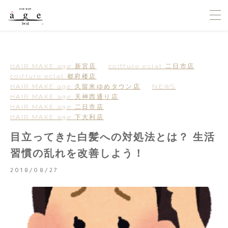
HAIR MAKE age 新宮店
coiffure eclat 二日市店
coiffure eclat 都府楼店
HAIR MAKE age 久留米ゆめタウン店
NEWS
HAIR MAKE age 天神西通り店
HAIR MAKE age 二日市店
HAIR MAKE age 下大利店
目立ってきた白髪への対処法とは？ 生活
習慣の乱れを改善しよう！
2018/08/27