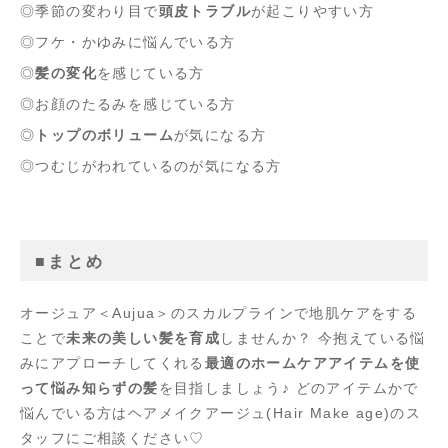
◎季節の変わり目で
頭皮トラブル
が起こりやすい方
◎フケ・かゆみに悩んでいる方
◎
髪の変化
を感じている方
◎お顔のたるみを感じている方
◎
トップのボリューム
が気になる方
◎つむじがわれているのが気になる方
■まとめ
オージュア＜Aujua＞のスカルプラインで地肌ケアをする
ことで
未来の美しい髪を育成
しませんか？ 今抱えている悩
みにアプローチしてくれる
最適のホームケアアイテムを使
って悩み知らずの髪
を目指しましょう♪ どのアイテムかで
悩んでいる方はヘアメイクアージュ(Hair Make age)のス
タッフにご相談ください♡