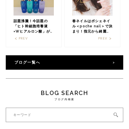
話題沸騰！今話題の
春ネイルはポシェネイ
「ヒト幹細胞培養液
ル＜poche nail＞で決
×Wヒアルロン酸」が
まり！指元から綺麗を
入ったARES（アーレ
目指しませんか？
PREV
PREV
ス）で肌の若返りを♡
ブログ一覧へ
BLOG SEARCH
ブログ内検索