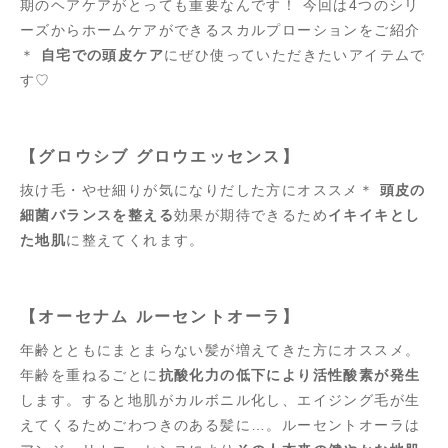
期のヘアケアがとっても重要なんです！ 今回は4つのシリ
ーズからホームケアができるスカルプローションをご紹介
＊
自宅での頭皮ケア
にぜひ使っていただきたいアイテムで
す♡
【グロウシブ グロウエッセンス】
抜け毛・やせ細りが気になりだした方にオススメ＊
頭皮の
細菌バランスを整える
効果が期待できるため
イキイキとし
た地肌
に整えてくれます。
【オーセナム ルーセントオーラ】
年齢とともにまとまらない髪が増えてきた方にオススメ。
年齢を重ねるごとに
抗酸化力の低下により活性酸素が発生
します。すると地肌がカルボニル化し、エイジング毛が生
えてくるためごわつきのある髪に…。ルーセントオーラは