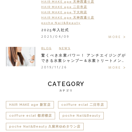
HAIR MAKE age 天神西通り店
HAIR MAKE age 二日市店
HAIR MAKE age 下大利店
HAIR MAKE age 天神西通り店
poche Nail&Beauty
2025年入社式
2025/04/09
MORE
BLOG
NEWS
驚くべき水素パワー！ アンチエイジングが
できる水素シャンプー＆水素トリートメント
で大人の髪悩みまるごと解決◎
2019/11/26
MORE
CATEGORY
カテゴリ
HAIR MAKE age 新宮店
coiffure eclat 二日市店
coiffure eclat 都府楼店
poche Nail&Beauty
poche Nail&Beauty 久留米ゆめタウン店