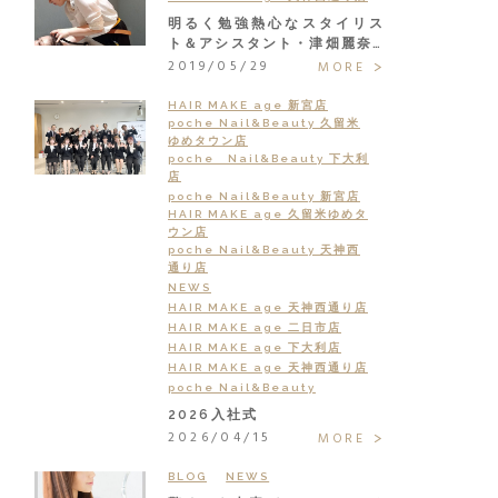
明るく勉強熱心なスタイリス
ト＆アシスタント・津畑麗奈…
2019/05/29
MORE
HAIR MAKE age 新宮店
poche Nail&Beauty 久留米
ゆめタウン店
poche Nail&Beauty 下大利
店
poche Nail&Beauty 新宮店
HAIR MAKE age 久留米ゆめタ
ウン店
poche Nail&Beauty 天神西
通り店
NEWS
HAIR MAKE age 天神西通り店
HAIR MAKE age 二日市店
HAIR MAKE age 下大利店
HAIR MAKE age 天神西通り店
poche Nail&Beauty
2026入社式
2026/04/15
MORE
BLOG
NEWS