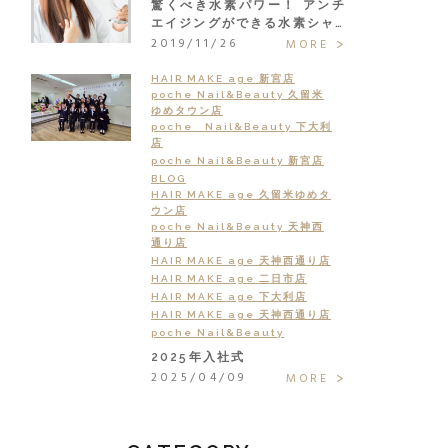
驚くべき水素パワー！ アンチ
エイジングができる水素シャ…
2019/11/26
MORE
HAIR MAKE age 新宮店
poche Nail&Beauty 久留米
ゆめタウン店
poche Nail&Beauty 下大利
店
poche Nail&Beauty 新宮店
BLOG
HAIR MAKE age 久留米ゆめタ
ウン店
poche Nail&Beauty 天神西
通り店
HAIR MAKE age 天神西通り店
HAIR MAKE age 二日市店
HAIR MAKE age 下大利店
HAIR MAKE age 天神西通り店
poche Nail&Beauty
2025年入社式
2025/04/09
MORE