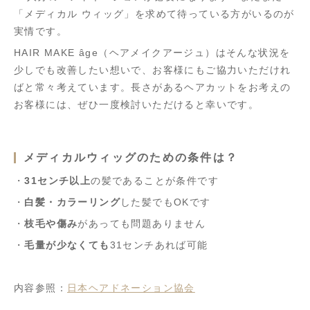
「メディカル ウィッグ」を求めて待っている方がいるのが
実情です。
HAIR MAKE âge（ヘアメイクアージュ）はそんな状況を
少しでも改善したい想いで、お客様にもご協力いただけれ
ばと常々考えています。長さがあるヘアカットをお考えの
お客様には、ぜひ一度検討いただけると幸いです。
メディカルウィッグのための条件は？
・
31センチ以上
の髪であることが条件です
・
白髪・カラーリング
した髪でもOKです
・
枝毛や傷み
があっても問題ありません
・
毛量が少なくても
31センチあれば可能
内容参照：
日本ヘアドネーション協会