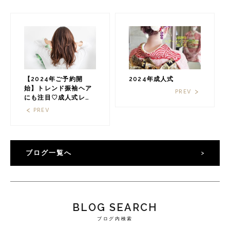
【2024年ご予約開
2024年成人式
始】トレンド振袖ヘア
PREV
にも注目♡成人式レポ
2023［福岡の美容室
PREV
HAIR MAKE âge（ヘ
アメイクアージュ）］
ブログ一覧へ
BLOG SEARCH
ブログ内検索