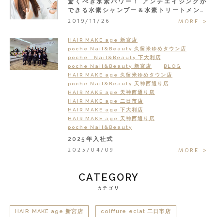
驚くべき水素パワー！ アンチエイジングが
できる水素シャンプー＆水素トリートメント
で大人の髪悩みまるごと解決◎
2019/11/26
MORE
HAIR MAKE age 新宮店
poche Nail&Beauty 久留米ゆめタウン店
poche Nail&Beauty 下大利店
poche Nail&Beauty 新宮店
BLOG
HAIR MAKE age 久留米ゆめタウン店
poche Nail&Beauty 天神西通り店
HAIR MAKE age 天神西通り店
HAIR MAKE age 二日市店
HAIR MAKE age 下大利店
HAIR MAKE age 天神西通り店
poche Nail&Beauty
2025年入社式
2025/04/09
MORE
CATEGORY
カテゴリ
HAIR MAKE age 新宮店
coiffure eclat 二日市店