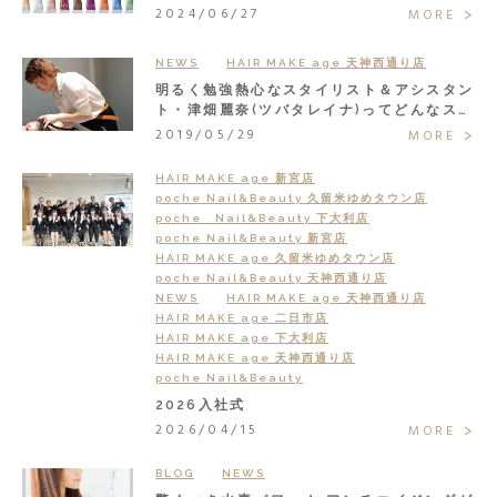
2024/06/27
MORE
NEWS
HAIR MAKE age 天神西通り店
明るく勉強熱心なスタイリスト＆アシスタン
ト・津畑麗奈(ツバタレイナ)ってどんなスタ
ッフ？
2019/05/29
MORE
HAIR MAKE age 新宮店
poche Nail&Beauty 久留米ゆめタウン店
poche Nail&Beauty 下大利店
poche Nail&Beauty 新宮店
HAIR MAKE age 久留米ゆめタウン店
poche Nail&Beauty 天神西通り店
NEWS
HAIR MAKE age 天神西通り店
HAIR MAKE age 二日市店
HAIR MAKE age 下大利店
HAIR MAKE age 天神西通り店
poche Nail&Beauty
2026入社式
2026/04/15
MORE
BLOG
NEWS