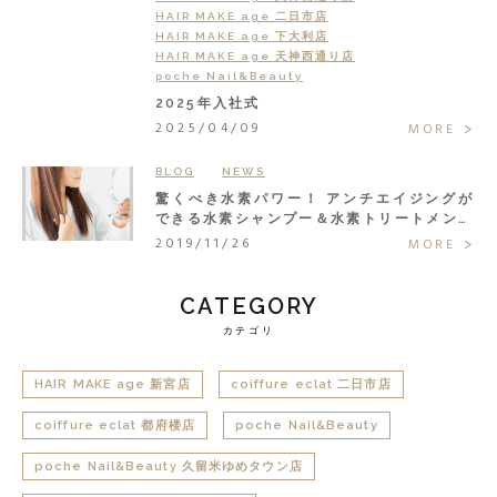
HAIR MAKE age 二日市店
HAIR MAKE age 下大利店
HAIR MAKE age 天神西通り店
poche Nail&Beauty
2025年入社式
2025/04/09
MORE
BLOG
NEWS
驚くべき水素パワー！ アンチエイジングが
できる水素シャンプー＆水素トリートメント
で大人の髪悩みまるごと解決◎
2019/11/26
MORE
CATEGORY
カテゴリ
HAIR MAKE age 新宮店
coiffure eclat 二日市店
coiffure eclat 都府楼店
poche Nail&Beauty
poche Nail&Beauty 久留米ゆめタウン店