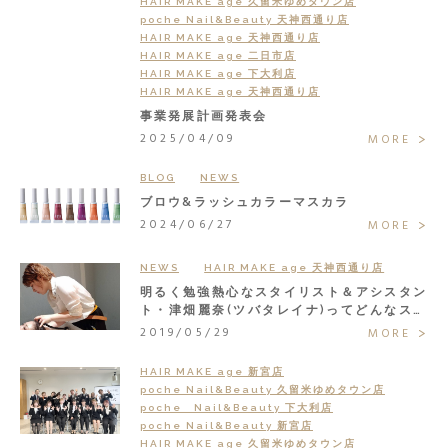
HAIR MAKE age 久留米ゆめタウン店
poche Nail&Beauty 天神西通り店
HAIR MAKE age 天神西通り店
HAIR MAKE age 二日市店
HAIR MAKE age 下大利店
HAIR MAKE age 天神西通り店
事業発展計画発表会
2025/04/09
MORE
BLOG
NEWS
ブロウ&ラッシュカラーマスカラ
2024/06/27
MORE
NEWS
HAIR MAKE age 天神西通り店
明るく勉強熱心なスタイリスト＆アシスタン
ト・津畑麗奈(ツバタレイナ)ってどんなスタ
ッフ？
2019/05/29
MORE
HAIR MAKE age 新宮店
poche Nail&Beauty 久留米ゆめタウン店
poche Nail&Beauty 下大利店
poche Nail&Beauty 新宮店
HAIR MAKE age 久留米ゆめタウン店