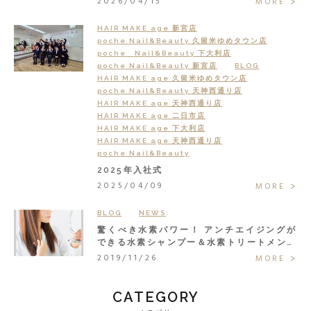
2026/04/15
MORE
HAIR MAKE age 新宮店
poche Nail&Beauty 久留米ゆめタウン店
poche Nail&Beauty 下大利店
poche Nail&Beauty 新宮店
BLOG
HAIR MAKE age 久留米ゆめタウン店
poche Nail&Beauty 天神西通り店
HAIR MAKE age 天神西通り店
HAIR MAKE age 二日市店
HAIR MAKE age 下大利店
HAIR MAKE age 天神西通り店
poche Nail&Beauty
2025年入社式
2025/04/09
MORE
BLOG
NEWS
驚くべき水素パワー！ アンチエイジングが
できる水素シャンプー＆水素トリートメント
で大人の髪悩みまるごと解決◎
2019/11/26
MORE
CATEGORY