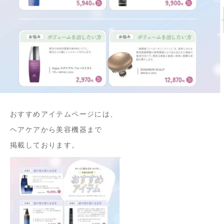
おすすめアイテムページには、
ヘアケアから美容機器まで
掲載しております。