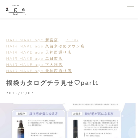
HAIR MAKE age 新宮店
BLOG
HAIR MAKE age 久留米ゆめタウン店
HAIR MAKE age 天神西通り店
HAIR MAKE age 二日市店
HAIR MAKE age 下大利店
HAIR MAKE age 天神西通り店
福袋カタログチラ見せ♡part1
2025/11/07