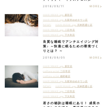
2018/09/11
MORE
HAIR MAKE age 新宮店
HAIR MAKE age 久留米ゆめタウン店
NEWS
HAIR MAKE age 天神西通り店
HAIR MAKE age 二日市店
HAIR MAKE age 下大利店
良質な睡眠でアンチエイジング対
策♪ ～快適に眠るための環境づく
りとは？ ～
2018/09/05
MORE
HAIR MAKE age 新宮店
coiffure eclat 二日市店
coiffure eclat 都府楼店
HAIR MAKE age 久留米ゆめタウン店
NEWS
HAIR MAKE age 天神西通り店
HAIR MAKE age 二日市店
HAIR MAKE age 下大利店
若さの秘訣は睡眠にあり！ 成長ホ