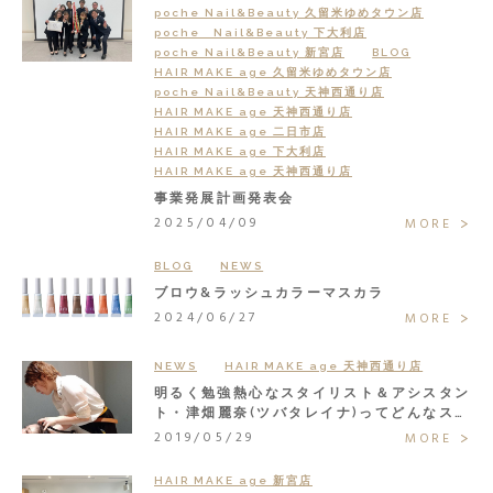
poche Nail&Beauty 久留米ゆめタウン店
poche Nail&Beauty 下大利店
poche Nail&Beauty 新宮店
BLOG
HAIR MAKE age 久留米ゆめタウン店
poche Nail&Beauty 天神西通り店
HAIR MAKE age 天神西通り店
HAIR MAKE age 二日市店
HAIR MAKE age 下大利店
HAIR MAKE age 天神西通り店
事業発展計画発表会
2025/04/09
MORE
BLOG
NEWS
ブロウ&ラッシュカラーマスカラ
2024/06/27
MORE
NEWS
HAIR MAKE age 天神西通り店
明るく勉強熱心なスタイリスト＆アシスタン
ト・津畑麗奈(ツバタレイナ)ってどんなスタ
ッフ？
2019/05/29
MORE
HAIR MAKE age 新宮店