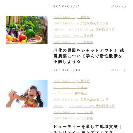
ット キーサプリ】が今人気。』
2018/09/21
MORE
HAIR MAKE age 新宮店
HAIR MAKE age 久留米ゆめタウン店
NEWS
HAIR MAKE age 天神西通り店
HAIR MAKE age 二日市店
HAIR MAKE age 下大利店
老化の原因をシャットアウト！ 残
留農薬について学んで活性酸素を
予防しよう☆
2018/09/18
MORE
HAIR MAKE age 新宮店
coiffure eclat 二日市店
coiffure eclat 都府楼店
HAIR MAKE age 久留米ゆめタウン店
NEWS
HAIR MAKE age 天神西通り店
HAIR MAKE age 二日市店
HAIR MAKE age 下大利店
ビューティーを通して地域貢献｜
チャリティーキッズフェスタ