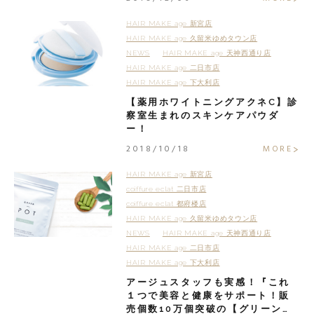
HAIR MAKE age 新宮店
HAIR MAKE age 久留米ゆめタウン店
NEWS
HAIR MAKE age 天神西通り店
HAIR MAKE age 二日市店
HAIR MAKE age 下大利店
【薬用ホワイトニングアクネC】診
察室生まれのスキンケアパウダ
ー！
2018/10/18
MORE
HAIR MAKE age 新宮店
coiffure eclat 二日市店
coiffure eclat 都府楼店
HAIR MAKE age 久留米ゆめタウン店
NEWS
HAIR MAKE age 天神西通り店
HAIR MAKE age 二日市店
HAIR MAKE age 下大利店
アージュスタッフも実感！『これ
１つで美容と健康をサポート！販
売個数10万個突破の【グリーンポ