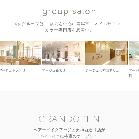
group salon
âgeグループは、 福岡を中心に美容室、ネイルサロン、
カラー専門店を展開中。
下大利店
アージュ新宮店
アージュ天神西通り店
アージュ久留
店
GRANDOPEN
ヘアーメイクアージュ天神西通り店が
2017.03.01に待望のオープン！