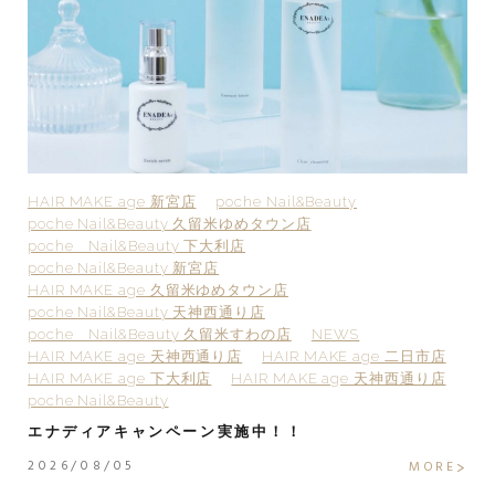
HAIR MAKE age 新宮店
poche Nail&Beauty
H
poche Nail&Beauty 久留米ゆめタウン店
p
poche Nail&Beauty 下大利店
p
poche Nail&Beauty 新宮店
p
HAIR MAKE age 久留米ゆめタウン店
H
poche Nail&Beauty 天神西通り店
p
poche Nail&Beauty 久留米すわの店
NEWS
H
HAIR MAKE age 天神西通り店
HAIR MAKE age 二日市店
H
HAIR MAKE age 下大利店
HAIR MAKE age 天神西通り店
po
poche Nail&Beauty
2
エナディアキャンペーン実施中！！
2
2026/08/05
E
MORE