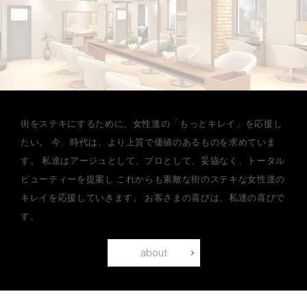
街をステキにするために、女性達の「もっとキレイ」を応援し
たい。
今、時代は、より上質で価値のあるものを求めていま
す。
私達はアージュとして、プロとして、妥協なく、トータル
ビューティーを提案し
これからも素敵な街のステキな女性達の
キレイを応援していきます。
お客さまの喜びは、私達の喜びで
す。
about