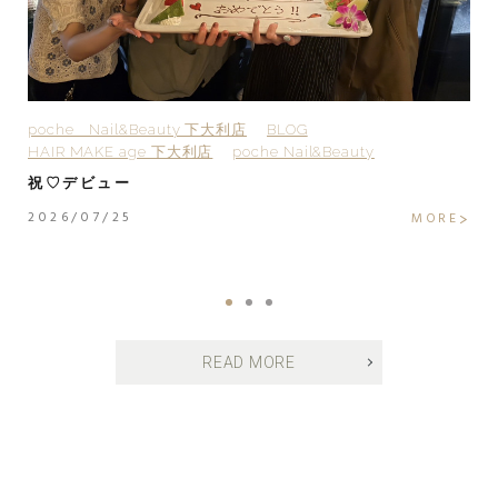
poche Nail&Beauty 下大利店
BLOG
H
HAIR MAKE age 下大利店
poche Nail&Beauty
H
H
祝♡デビュー
H
2026/07/25
MORE
2
E
READ MORE