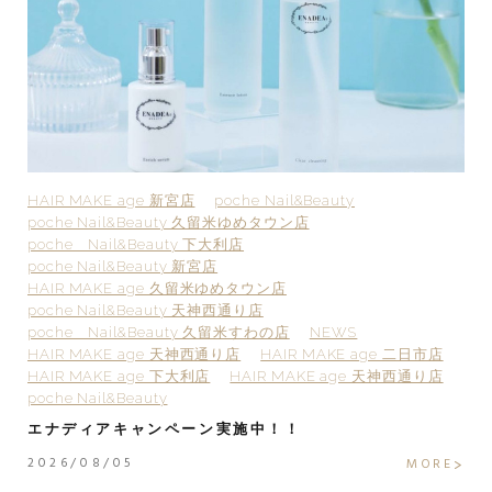
HAIR MAKE age 新宮店
poche Nail&Beauty
H
poche Nail&Beauty 久留米ゆめタウン店
p
poche Nail&Beauty 下大利店
p
poche Nail&Beauty 新宮店
p
HAIR MAKE age 久留米ゆめタウン店
H
poche Nail&Beauty 天神西通り店
p
poche Nail&Beauty 久留米すわの店
NEWS
H
HAIR MAKE age 天神西通り店
HAIR MAKE age 二日市店
H
HAIR MAKE age 下大利店
HAIR MAKE age 天神西通り店
po
poche Nail&Beauty
2
エナディアキャンペーン実施中！！
2
2026/08/05
E
MORE