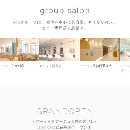
group salon
âgeグループは、 福岡を中心に美容室、ネイルサロン、
カラー専門店を展開中。
下大利店
アージュ新宮店
アージュ天神西通り店
アージュ久留
店
GRANDOPEN
ヘアーメイクアージュ天神西通り店が
2017.03.01に待望のオープン！