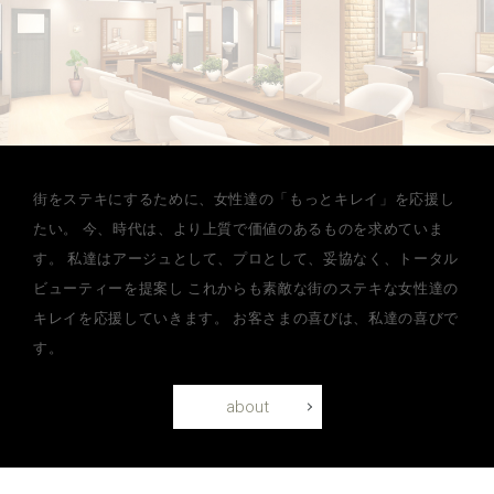
街をステキにするために、女性達の「もっとキレイ」を応援し
たい。
今、時代は、より上質で価値のあるものを求めていま
す。
私達はアージュとして、プロとして、妥協なく、トータル
ビューティーを提案し
これからも素敵な街のステキな女性達の
キレイを応援していきます。
お客さまの喜びは、私達の喜びで
す。
about