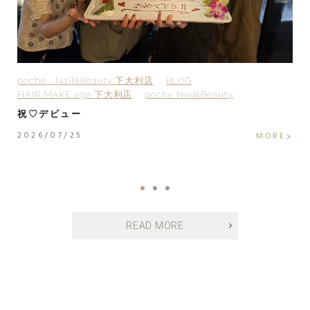
poche Nail&Beauty 下大利店
BLOG
H
HAIR MAKE age 下大利店
poche Nail&Beauty
H
H
祝♡デビュー
H
2026/07/25
MORE
2
E
READ MORE