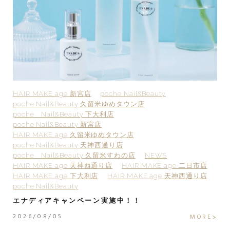
HAIR MAKE age 新宮店
poche Nail&Beauty
H
poche Nail&Beauty 久留米ゆめタウン店
p
poche Nail&Beauty 下大利店
p
poche Nail&Beauty 新宮店
p
HAIR MAKE age 久留米ゆめタウン店
H
poche Nail&Beauty 天神西通り店
p
poche Nail&Beauty 久留米すわの店
NEWS
H
HAIR MAKE age 天神西通り店
HAIR MAKE age 二日市店
H
HAIR MAKE age 下大利店
HAIR MAKE age 天神西通り店
po
poche Nail&Beauty
2
エナディアキャンペーン実施中！！
2
2026/08/05
E
MORE