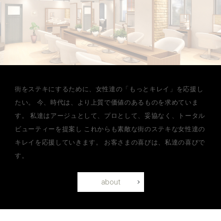
街をステキにするために、女性達の「もっとキレイ」を応援し
たい。
今、時代は、より上質で価値のあるものを求めていま
す。
私達はアージュとして、プロとして、妥協なく、トータル
ビューティーを提案し
これからも素敵な街のステキな女性達の
キレイを応援していきます。
お客さまの喜びは、私達の喜びで
す。
about