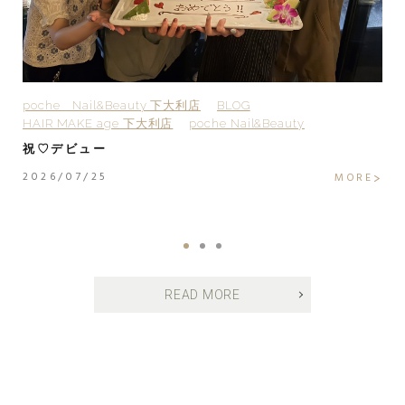
poche Nail&Beauty 下大利店
BLOG
H
HAIR MAKE age 下大利店
poche Nail&Beauty
H
H
祝♡デビュー
H
2026/07/25
MORE
2
E
READ MORE