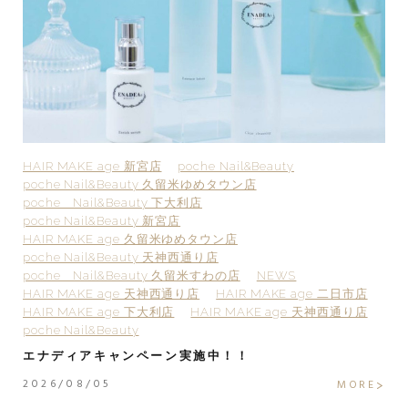
HAIR MAKE age 新宮店
poche Nail&Beauty
H
poche Nail&Beauty 久留米ゆめタウン店
p
poche Nail&Beauty 下大利店
p
poche Nail&Beauty 新宮店
p
HAIR MAKE age 久留米ゆめタウン店
H
poche Nail&Beauty 天神西通り店
p
poche Nail&Beauty 久留米すわの店
NEWS
H
HAIR MAKE age 天神西通り店
HAIR MAKE age 二日市店
H
HAIR MAKE age 下大利店
HAIR MAKE age 天神西通り店
po
poche Nail&Beauty
2
エナディアキャンペーン実施中！！
2
2026/08/05
E
MORE