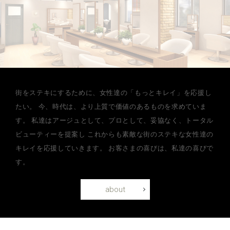
街をステキにするために、女性達の「もっとキレイ」を応援し
たい。
今、時代は、より上質で価値のあるものを求めていま
す。
私達はアージュとして、プロとして、妥協なく、トータル
ビューティーを提案し
これからも素敵な街のステキな女性達の
キレイを応援していきます。
お客さまの喜びは、私達の喜びで
す。
about