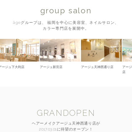
group salon
âgeグループは、 福岡を中心に美容室、ネイルサロン、
カラー専門店を展開中。
下大利店
アージュ新宮店
アージュ天神西通り店
アージュ久留
店
GRANDOPEN
ヘアーメイクアージュ天神西通り店が
2017.03.01に待望のオープン！