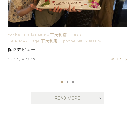
poche Nail&Beauty 下大利店
BLOG
H
HAIR MAKE age 下大利店
poche Nail&Beauty
H
H
祝♡デビュー
H
2026/07/25
MORE
2
E
READ MORE