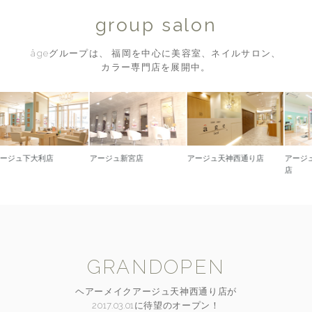
group salon
âgeグループは、 福岡を中心に美容室、ネイルサロン、
カラー専門店を展開中。
下大利店
アージュ新宮店
アージュ天神西通り店
アージュ久留米
店
GRANDOPEN
ヘアーメイクアージュ天神西通り店が
2017.03.01に待望のオープン！