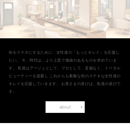
街をステキにするために、女性達の「もっとキレイ」を応援し
たい。
今、時代は、より上質で価値のあるものを求めていま
す。
私達はアージュとして、プロとして、妥協なく、トータル
ビューティーを提案し
これからも素敵な街のステキな女性達の
キレイを応援していきます。
お客さまの喜びは、私達の喜びで
す。
about