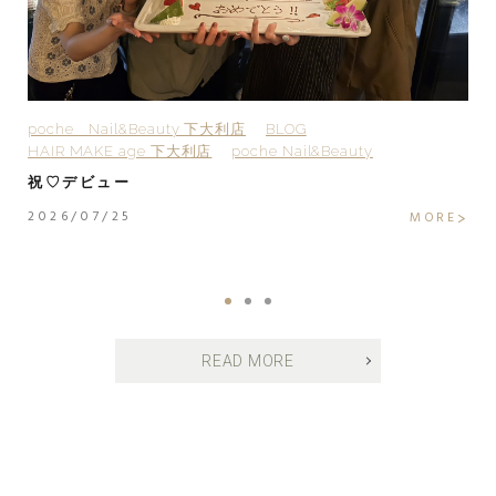
poche Nail&Beauty 下大利店
BLOG
H
HAIR MAKE age 下大利店
poche Nail&Beauty
H
H
祝♡デビュー
H
2026/07/25
MORE
2
E
READ MORE