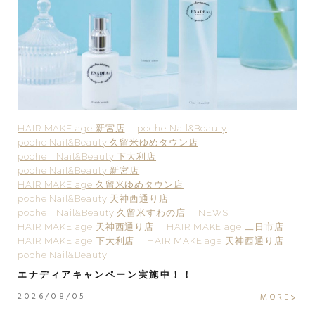
HAIR MAKE age 新宮店
poche Nail&Beauty
H
poche Nail&Beauty 久留米ゆめタウン店
p
poche Nail&Beauty 下大利店
p
poche Nail&Beauty 新宮店
p
HAIR MAKE age 久留米ゆめタウン店
H
poche Nail&Beauty 天神西通り店
p
poche Nail&Beauty 久留米すわの店
NEWS
H
HAIR MAKE age 天神西通り店
HAIR MAKE age 二日市店
H
HAIR MAKE age 下大利店
HAIR MAKE age 天神西通り店
po
poche Nail&Beauty
2
エナディアキャンペーン実施中！！
2
2026/08/05
E
MORE