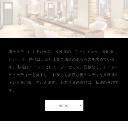
街をステキにするために、女性達の「もっとキレイ」を応援し
たい。
今、時代は、より上質で価値のあるものを求めていま
す。
私達はアージュとして、プロとして、妥協なく、トータル
ビューティーを提案し
これからも素敵な街のステキな女性達の
キレイを応援していきます。
お客さまの喜びは、私達の喜びで
す。
about