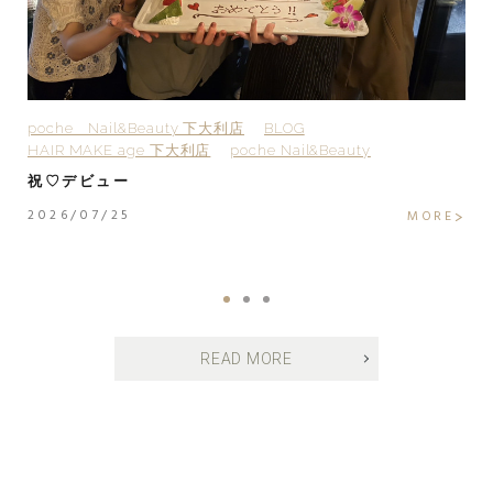
poche Nail&Beauty 下大利店
BLOG
H
HAIR MAKE age 下大利店
poche Nail&Beauty
H
H
祝♡デビュー
H
2026/07/25
MORE
2
E
READ MORE