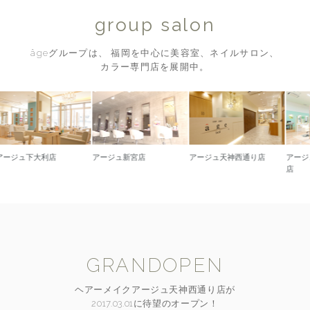
group salon
âgeグループは、 福岡を中心に美容室、ネイルサロン、
カラー専門店を展開中。
下大利店
アージュ新宮店
アージュ天神西通り店
アージュ久留
店
GRANDOPEN
ヘアーメイクアージュ天神西通り店が
2017.03.01に待望のオープン！