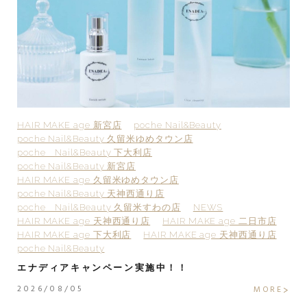
HAIR MAKE age 新宮店
poche Nail&Beauty
H
poche Nail&Beauty 久留米ゆめタウン店
p
poche Nail&Beauty 下大利店
p
poche Nail&Beauty 新宮店
p
HAIR MAKE age 久留米ゆめタウン店
H
poche Nail&Beauty 天神西通り店
p
poche Nail&Beauty 久留米すわの店
NEWS
H
HAIR MAKE age 天神西通り店
HAIR MAKE age 二日市店
H
HAIR MAKE age 下大利店
HAIR MAKE age 天神西通り店
po
poche Nail&Beauty
2
エナディアキャンペーン実施中！！
2
2026/08/05
E
MORE