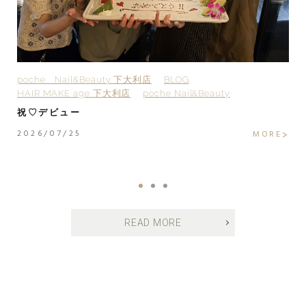
poche Nail&Beauty 下大利店
BLOG
H
HAIR MAKE age 下大利店
poche Nail&Beauty
H
H
祝♡デビュー
H
2026/07/25
MORE
2
E
READ MORE