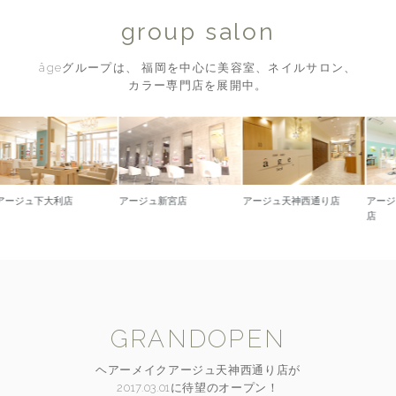
group salon
âgeグループは、 福岡を中心に美容室、ネイルサロン、
カラー専門店を展開中。
下大利店
アージュ新宮店
アージュ天神西通り店
アージュ久留
店
GRANDOPEN
ヘアーメイクアージュ天神西通り店が
2017.03.01に待望のオープン！