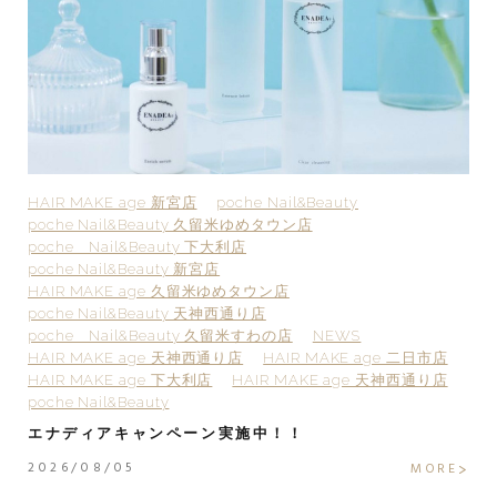
HAIR MAKE age 新宮店
poche Nail&Beauty
H
poche Nail&Beauty 久留米ゆめタウン店
p
poche Nail&Beauty 下大利店
p
poche Nail&Beauty 新宮店
p
HAIR MAKE age 久留米ゆめタウン店
H
poche Nail&Beauty 天神西通り店
p
poche Nail&Beauty 久留米すわの店
NEWS
H
HAIR MAKE age 天神西通り店
HAIR MAKE age 二日市店
H
HAIR MAKE age 下大利店
HAIR MAKE age 天神西通り店
po
poche Nail&Beauty
2
エナディアキャンペーン実施中！！
2
2026/08/05
E
MORE