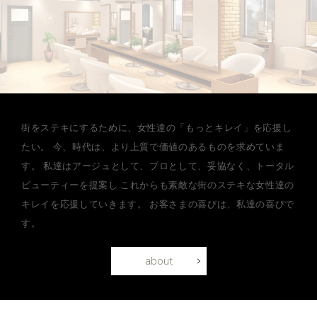
街をステキにするために、女性達の「もっとキレイ」を応援し
たい。
今、時代は、より上質で価値のあるものを求めていま
す。
私達はアージュとして、プロとして、妥協なく、トータル
ビューティーを提案し
これからも素敵な街のステキな女性達の
キレイを応援していきます。
お客さまの喜びは、私達の喜びで
す。
about