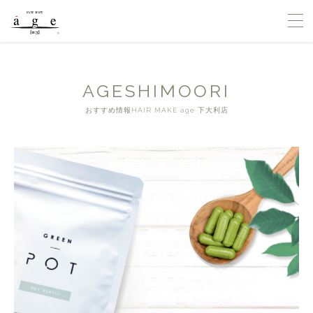
AGESHIMOORI
おすすめ情報HAIR MAKE age 下大利店