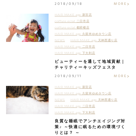
2018/09/18
MORE
HAIR MAKE age 新宮店
coiffure eclat 二日市店
coiffure eclat 都府楼店
HAIR MAKE age 久留米ゆめタウン店
NEWS
HAIR MAKE age 天神西通り店
HAIR MAKE age 二日市店
HAIR MAKE age 下大利店
ビューティーを通して地域貢献｜
チャリティーキッズフェスタ
2018/09/11
MORE
HAIR MAKE age 新宮店
HAIR MAKE age 久留米ゆめタウン店
NEWS
HAIR MAKE age 天神西通り店
HAIR MAKE age 二日市店
HAIR MAKE age 下大利店
良質な睡眠でアンチエイジング対
策♪ ～快適に眠るための環境づく
りとは？ ～