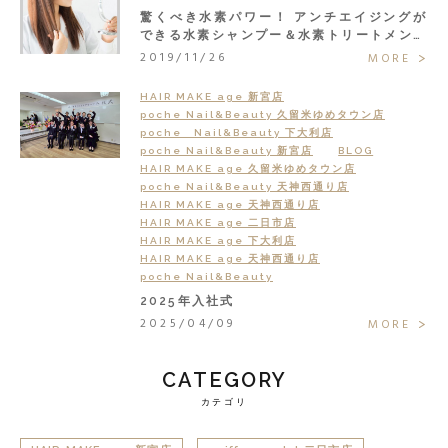
驚くべき水素パワー！ アンチエイジングが
できる水素シャンプー＆水素トリートメント
で大人の髪悩みまるごと解決◎
2019/11/26
MORE
HAIR MAKE age 新宮店
poche Nail&Beauty 久留米ゆめタウン店
poche Nail&Beauty 下大利店
poche Nail&Beauty 新宮店
BLOG
HAIR MAKE age 久留米ゆめタウン店
poche Nail&Beauty 天神西通り店
HAIR MAKE age 天神西通り店
HAIR MAKE age 二日市店
HAIR MAKE age 下大利店
HAIR MAKE age 天神西通り店
poche Nail&Beauty
2025年入社式
2025/04/09
MORE
CATEGORY
カテゴリ