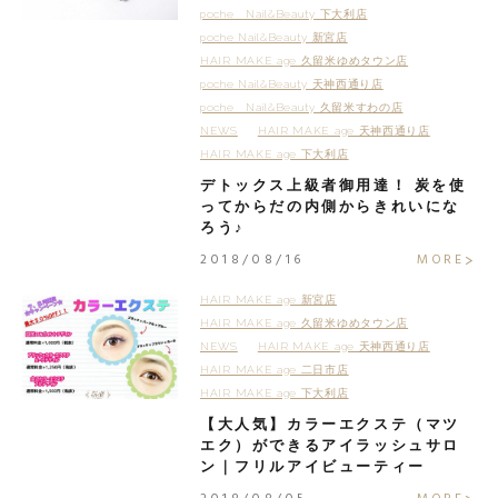
poche Nail&Beauty 下大利店
poche Nail&Beauty 新宮店
HAIR MAKE age 久留米ゆめタウン店
poche Nail&Beauty 天神西通り店
poche Nail&Beauty 久留米すわの店
NEWS
HAIR MAKE age 天神西通り店
HAIR MAKE age 下大利店
デトックス上級者御用達！ 炭を使
ってからだの内側からきれいにな
ろう♪
2018/08/16
MORE
HAIR MAKE age 新宮店
HAIR MAKE age 久留米ゆめタウン店
NEWS
HAIR MAKE age 天神西通り店
HAIR MAKE age 二日市店
HAIR MAKE age 下大利店
【大人気】カラーエクステ（マツ
エク）ができるアイラッシュサロ
ン｜フリルアイビューティー